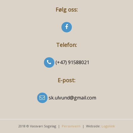
Følg oss:
Telefon:
(+47) 91588021
E-post:
sk.ulvund@gmail.com
2018 © Vassvøri Sogelag |
Personvern
| Webside:
Logolink