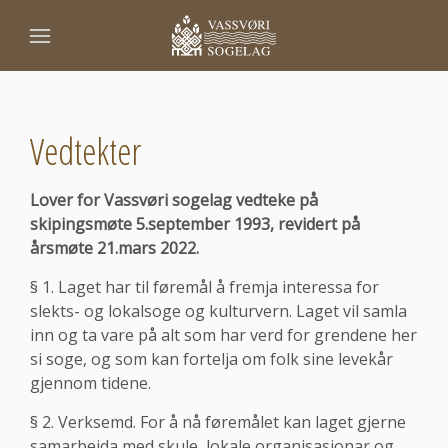
Vedtekter
Lover for Vassvøri sogelag
vedteke på
skipingsmøte 5.september 1993,
revidert på
årsmøte 21.mars 2022.
§ 1. Laget har til føremål å fremja interessa for
slekts- og lokalsoge og kulturvern. Laget vil samla
inn og ta vare på alt som har verd for grendene her
si soge, og som kan fortelja om folk sine levekår
gjennom tidene.
§ 2. Verksemd. For å nå føremålet kan laget gjerne
samarbeida med skule, lokale organisasjonar og