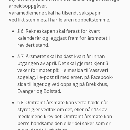
arbeidsoppgåver.
Varamedlemene skal ha tilsendt sakspapir.
Ved likt stemmetal har leiaren dobbeltstemme.
§ 6. Rekneskapen skal førast for kvart
kalenderår og leggjast fram for årsmøtet i
revidert stand.
§ 7. Årsmøtet skal haldast kvart år innan
utgangen av april. Det skal gjerast kjent 3
veker før møtet på: Heimesida til Vassvøri
sogelag, i e-post til medlemer, på Facebook-
sida til laget og ved oppslag på Brekkhus,
Evanger og Bolstad.
§ 8. Omframt årsmøte kan verta halde når
styret gjer vedtak om det, eller når 1/3 av
medlemene krev det. Omframt årsmøte kan
berre handsame den eller dei saker som er